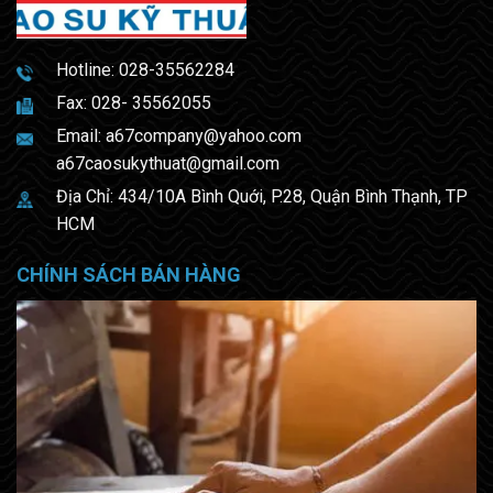
Hotline:
028-35562284
Fax: 028- 35562055
Email:
a67company@yahoo.com
a67caosukythuat@gmail.com
Địa Chỉ: 434/10A Bình Quới, P.28, Quận Bình Thạnh, TP
HCM
CHÍNH SÁCH BÁN HÀNG