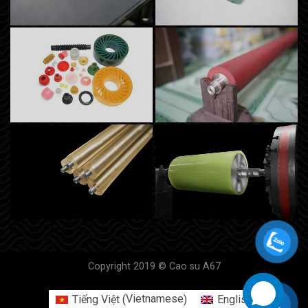
Copyright 2019 © Cao su A67
Vietnamese
Tiếng Việt
English
(
)