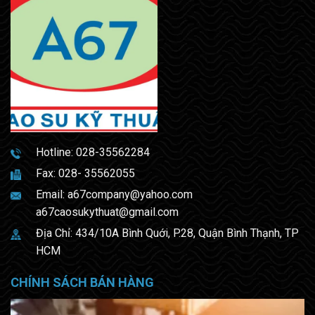
Hotline:
028-35562284
Fax: 028- 35562055
Email:
a67company@yahoo.com
a67caosukythuat@gmail.com
Địa Chỉ: 434/10A Bình Quới, P.28, Quận Bình Thạnh, TP
HCM
CHÍNH SÁCH BÁN HÀNG