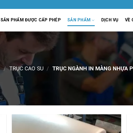
SẢN PHẨM ĐƯỢC CẤP PHÉP
SẢN PHẨM
DỊCH VỤ
VỀ 
Ủ
/
TRỤC CAO SU
/
TRỤC NGÀNH IN MÀNG NHỰA PE