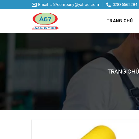
Skip
Email: a67company@yahoo.com
02835562284
to
content
TRANG CHỦ
TRANG CH