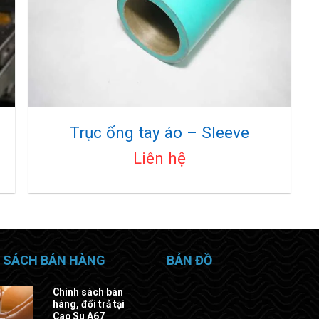
Trục ống tay áo – Sleeve
Liên hệ
 SÁCH BÁN HÀNG
BẢN ĐỒ
Chính sách bán
hàng, đổi trả tại
Cao Su A67