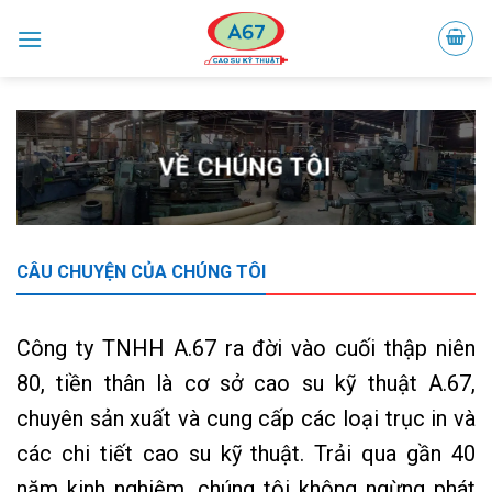
Skip
to
content
VỀ CHÚNG TÔI
CÂU CHUYỆN CỦA CHÚNG TÔI
Công ty TNHH A.67 ra đời vào cuối thập niên
80, tiền thân là cơ sở cao su kỹ thuật A.67,
chuyên sản xuất và cung cấp các loại trục in và
các chi tiết cao su kỹ thuật. Trải qua gần 40
năm kinh nghiệm, chúng tôi không ngừng phát