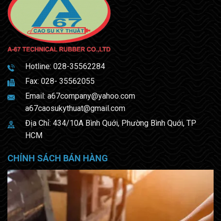
Hotline:
028-35562284
Fax: 028- 35562055
Email:
a67company@yahoo.com
a67caosukythuat@gmail.com
Địa Chỉ: 434/10A Bình Quới, Phường Bình Quới, TP
HCM
CHÍNH SÁCH BÁN HÀNG