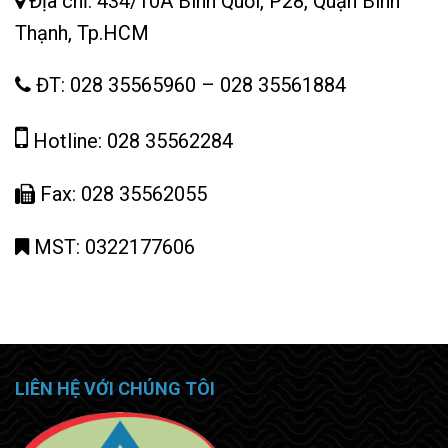
Địa chỉ: 434/10A Bình Quới, P28, Quận Bình
Thạnh, Tp.HCM
ĐT:
028 35565960
–
028 35561884
Hotline: 028 35562284
Fax: 028 35562055
MST: 0322177606
LIÊN HỆ VỚI CHÚNG TÔI