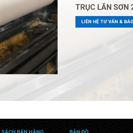
TRỤC LĂN SƠN 
LIÊN HỆ TƯ VẤN & BÁO
 SÁCH BÁN HÀNG
BẢN ĐỒ