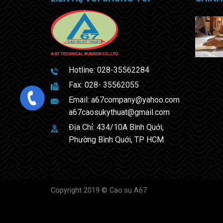
Hotline:
028-35562284
Fax: 028- 35562055
Email:
a67company@yahoo.com
a67caosukythuat@gmail.com
Địa Chỉ: 434/10A Bình Quới,
Phường Bình Quới, TP HCM
Copyright 2019 © Cao su A67