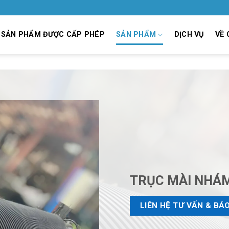
SẢN PHẨM ĐƯỢC CẤP PHÉP
SẢN PHẨM
DỊCH VỤ
VỀ 
TRỤC MÀI NHÁ
LIÊN HỆ TƯ VẤN & BÁO