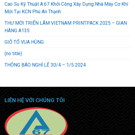
Cao Su Kỹ Thuật A.67 Khởi Công Xây Dựng Nhà Máy Cơ Khí
Mới Tại KCN Phú An Thạnh
THƯ MỜI TRIỂN LÃM VIETNAM PRINTPACK 2025 – GIAN
HÀNG A135
GIỖ TỔ VUA HÙNG
(no title)
THÔNG BÁO NGHỈ LỄ 30/4 – 1/5 2024
LIÊN HỆ VỚI CHÚNG TÔI