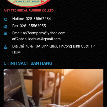
Hotline:
028-35562284
Fax: 028- 35562055
Email:
a67company@yahoo.com
a67caosukythuat@gmail.com
Địa Chỉ: 434/10A Bình Quới, Phường Bình Quới, TP
HCM
CHÍNH SÁCH BÁN HÀNG