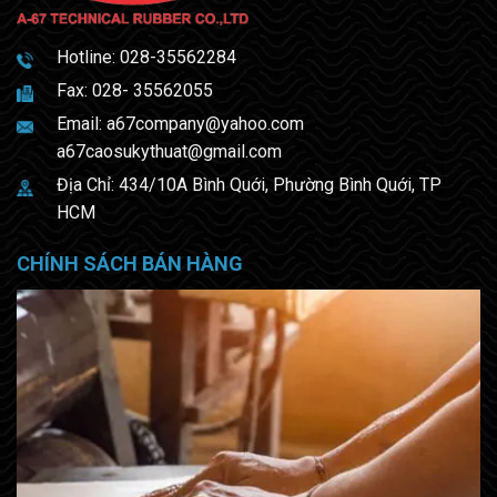
Hotline:
028-35562284
Fax: 028- 35562055
Email:
a67company@yahoo.com
a67caosukythuat@gmail.com
Địa Chỉ: 434/10A Bình Quới, Phường Bình Quới, TP
HCM
CHÍNH SÁCH BÁN HÀNG