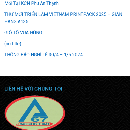
Mới Tại KCN Phú An Thạnh
THƯ MỜI TRIỂN LÃM VIETNAM PRINTPACK 2025 – GIAN
HÀNG A135
GIỖ TỔ VUA HÙNG
(no title)
THÔNG BÁO NGHỈ LỄ 30/4 – 1/5 2024
LIÊN HỆ VỚI CHÚNG TÔI