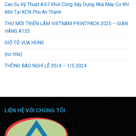
Cao Su Kỹ Thuật A.67 Khởi Công Xây Dựng Nhà Máy Cơ Khí
Mới Tại KCN Phú An Thạnh
THƯ MỜI TRIỂN LÃM VIETNAM PRINTPACK 2025 – GIAN
HÀNG A135
GIỖ TỔ VUA HÙNG
(no title)
THÔNG BÁO NGHỈ LỄ 30/4 – 1/5 2024
LIÊN HỆ VỚI CHÚNG TÔI