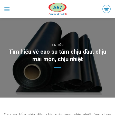
Skip
to
content
TIN TỨC
Tìm hiểu về cao su tấm chịu dầu, chịu
mài mòn, chịu nhiệt
Cao su tấm chịu dầu, chịu mài mòn, chịu nhiệt ứng dụng