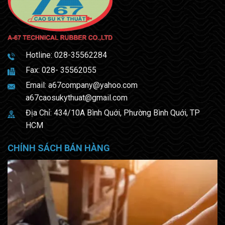
Hotline:
028-35562284
Fax: 028- 35562055
Email:
a67company@yahoo.com
a67caosukythuat@gmail.com
Địa Chỉ: 434/10A Bình Quới, Phường Bình Quới, TP
HCM
CHÍNH SÁCH BÁN HÀNG