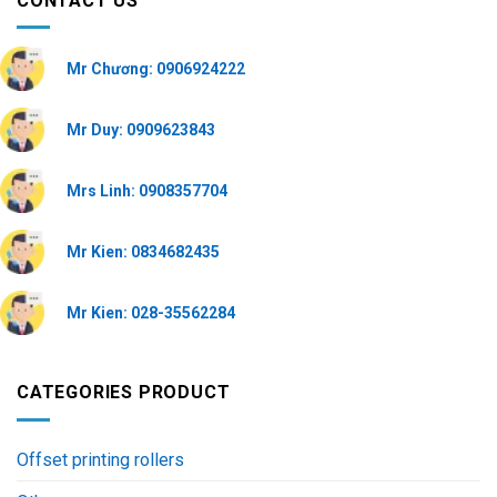
CONTACT US
Mr Chương: 0906924222
Mr Duy: 0909623843
Mrs Linh: 0908357704
Mr Kien: 0834682435
Mr Kien: 028-35562284
CATEGORIES PRODUCT
Offset printing rollers