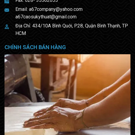
Fax: 028- 35562055
Email:
a67company@yahoo.com
a67caosukythuat@gmail.com
Địa Chỉ: 434/10A Bình Quới, P.28, Quận Bình Thạnh, TP
HCM
CHÍNH SÁCH BÁN HÀNG